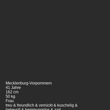
Mecklenburg-Vorpommern
41 Jahre
162 cm
50 kg
Frau
treu & freundlich & verrückt & kuschelig &
liebevoll & hemmungslos & zart